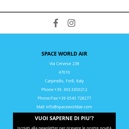
SPACE WORLD AIR
Via Cervese 238
47010
Carpinello, Forlì, Italy
Phone:+39. 393.3350212
Phone/Fax:+39 0543 728277
Mail:
info@spaceworldair.com
VUOI SAPERNE DI PIU'?
Iscriviti alla newsletter per ricevere le nostre novità