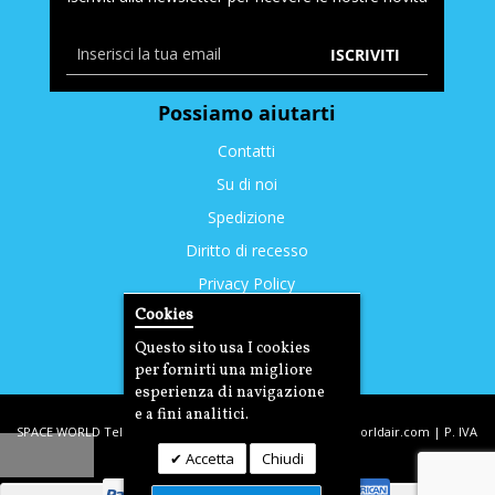
ISCRIVITI
Possiamo aiutarti
Contatti
Su di noi
Spedizione
Diritto di recesso
Privacy Policy
Cookies
Cookies
Questo sito usa I cookies
per fornirti una migliore
esperienza di navigazione
e a fini analitici.
SPACE WORLD Tel: +39. 393.3350212 | email:
info@spaceworldair.com
| P. IVA
Accetta
Chiudi
03221290400 | C.F DLTDNL77T31D704G