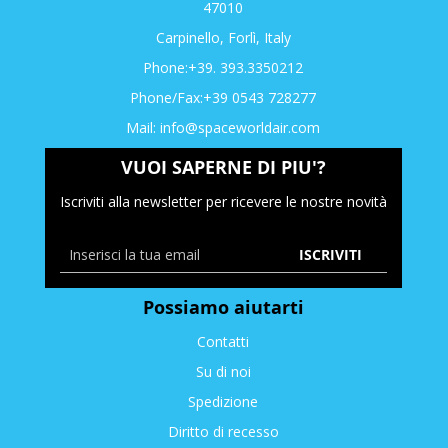
47010
Carpinello, Forlì, Italy
Phone:+39. 393.3350212
Phone/Fax:+39 0543 728277
Mail:
info@spaceworldair.com
VUOI SAPERNE DI PIU'?
Iscriviti alla newsletter per ricevere le nostre novità
ISCRIVITI
Possiamo aiutarti
Contatti
Su di noi
Spedizione
Diritto di recesso