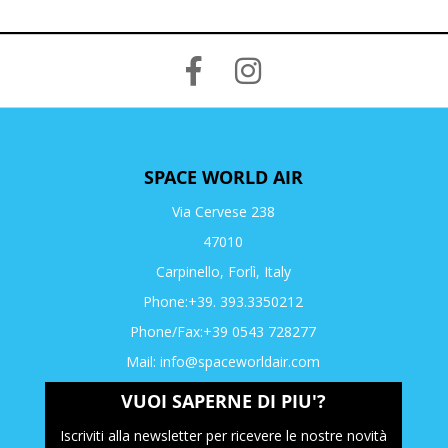
SPACE WORLD AIR
Via Cervese 238
47010
Carpinello, Forlì, Italy
Phone:+39. 393.3350212
Phone/Fax:+39 0543 728277
Mail:
info@spaceworldair.com
VUOI SAPERNE DI PIU'?
Iscriviti alla newsletter per ricevere le nostre novità