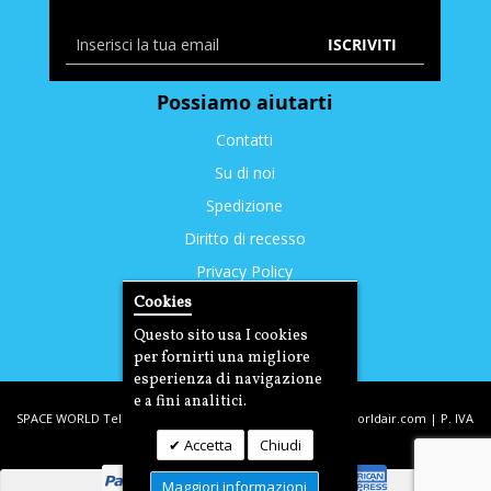
ISCRIVITI
Possiamo aiutarti
Contatti
Su di noi
Spedizione
Diritto di recesso
Privacy Policy
Cookies
Cookies
Questo sito usa I cookies
per fornirti una migliore
esperienza di navigazione
e a fini analitici.
SPACE WORLD Tel: +39. 393.3350212 | email:
info@spaceworldair.com
| P. IVA
Accetta
Chiudi
03221290400 | C.F DLTDNL77T31D704G
Maggiori informazioni
Naviga per