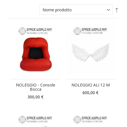
Impo
la
direz
decr
NOLEGGIO - Console
NOLEGGIO ALI 12 M
Bocca
600,00 €
300,00 €