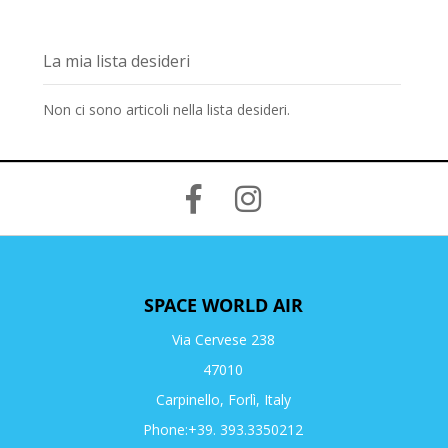
La mia lista desideri
Non ci sono articoli nella lista desideri.
SPACE WORLD AIR
Via Cervese 238
47010
Carpinello, Forlì, Italy
Phone:+39. 393.3350212