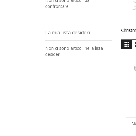
Non ci sono articoli da
confrontare.
Christm
La mia lista desideri
M
Gri
Non ci sono articoli nella lista
c
desideri.
N