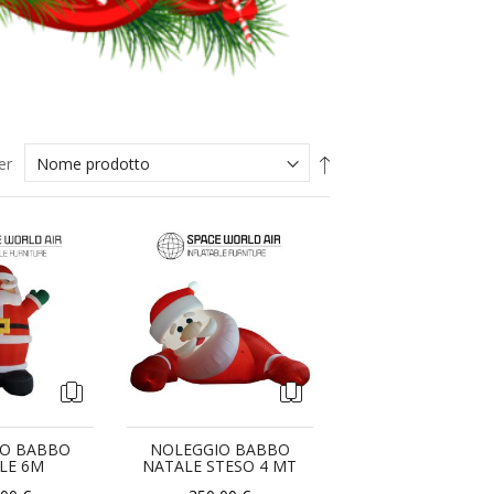
Imposta
er
la
direzione
decrescente
IO BABBO
NOLEGGIO BABBO
LE 6M
NATALE STESO 4 MT