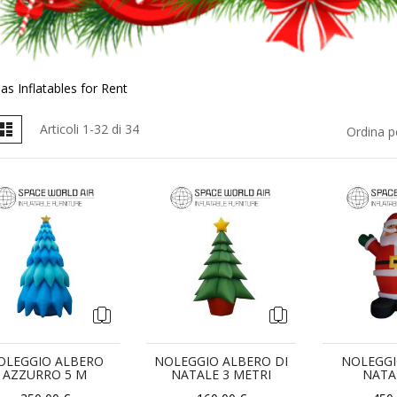
as Inflatables for Rent
ostra
glia
Lista
Articoli
1
-
32
di
34
Ordina p
ome
OLEGGIO ALBERO
NOLEGGIO ALBERO DI
NOLEGG
AZZURRO 5 M
NATALE 3 METRI
NATA