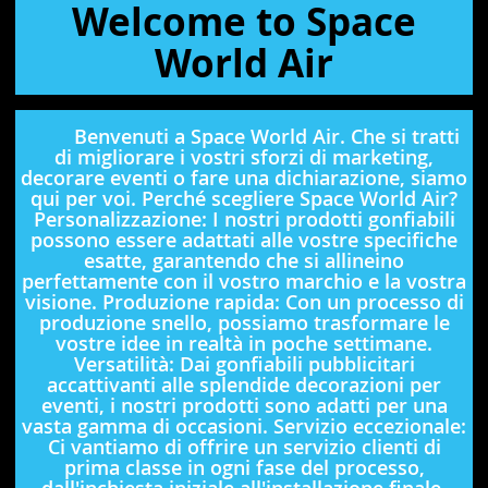
Welcome to Space
World Air
Benvenuti a Space World Air. Che si tratti
di migliorare i vostri sforzi di marketing,
decorare eventi o fare una dichiarazione, siamo
qui per voi. Perché scegliere Space World Air?
Personalizzazione: I nostri prodotti gonfiabili
possono essere adattati alle vostre specifiche
esatte, garantendo che si allineino
perfettamente con il vostro marchio e la vostra
visione. Produzione rapida: Con un processo di
produzione snello, possiamo trasformare le
vostre idee in realtà in poche settimane.
Versatilità: Dai gonfiabili pubblicitari
accattivanti alle splendide decorazioni per
eventi, i nostri prodotti sono adatti per una
vasta gamma di occasioni. Servizio eccezionale:
Ci vantiamo di offrire un servizio clienti di
prima classe in ogni fase del processo,
dall'inchiesta iniziale all'installazione finale.