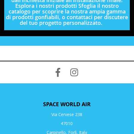
Esplora i nostri prodotti Sfoglia il nostro
catalogo per scoprire la nostra ampia gamma
di prodotti gonfiabili, o contattaci per discutere
del tuo progetto personalizzato.
SPACE WORLD AIR
Via Cervese 238
47010
Carpinello, Forlì, Italy