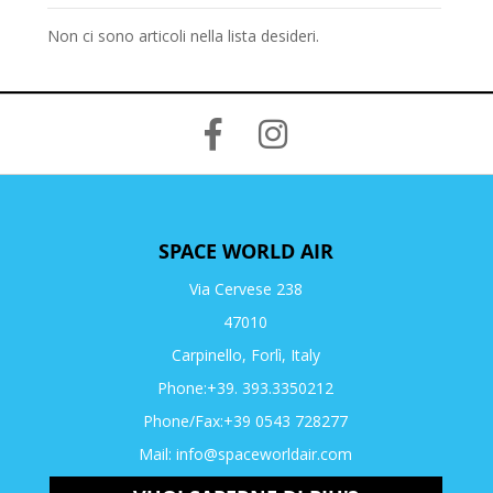
Non ci sono articoli nella lista desideri.
SPACE WORLD AIR
Via Cervese 238
47010
Carpinello, Forlì, Italy
Phone:+39. 393.3350212
Phone/Fax:+39 0543 728277
Mail:
info@spaceworldair.com