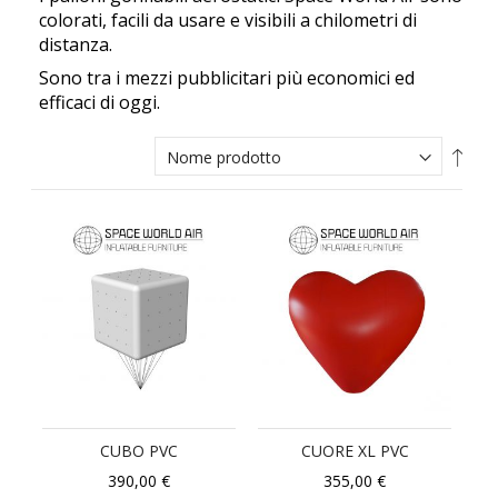
colorati, facili da usare e visibili a chilometri di
distanza.
Sono tra i mezzi pubblicitari più economici ed
efficaci di oggi.
Impo
la
direz
decr
CUBO PVC
CUORE XL PVC
390,00 €
355,00 €