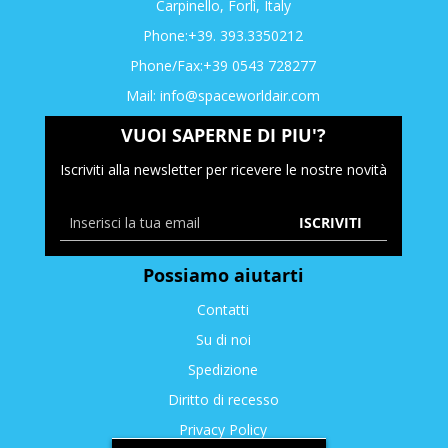
Carpinello, Forlì, Italy
Phone:+39. 393.3350212
Phone/Fax:+39 0543 728277
Mail:
info@spaceworldair.com
VUOI SAPERNE DI PIU'?
Iscriviti alla newsletter per ricevere le nostre novità
ISCRIVITI
Possiamo aiutarti
Contatti
Su di noi
Spedizione
Diritto di recesso
Privacy Policy