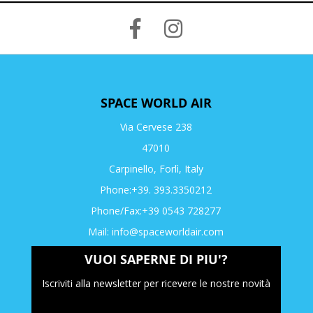
SPACE WORLD AIR
Via Cervese 238
47010
Carpinello, Forlì, Italy
Phone:+39. 393.3350212
Phone/Fax:+39 0543 728277
Mail:
info@spaceworldair.com
VUOI SAPERNE DI PIU'?
Iscriviti alla newsletter per ricevere le nostre novità