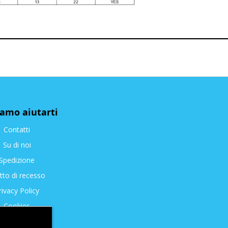
iamo aiutarti
Contatti
Su di noi
Spedizione
itto di recesso
rivacy Policy
Cookies