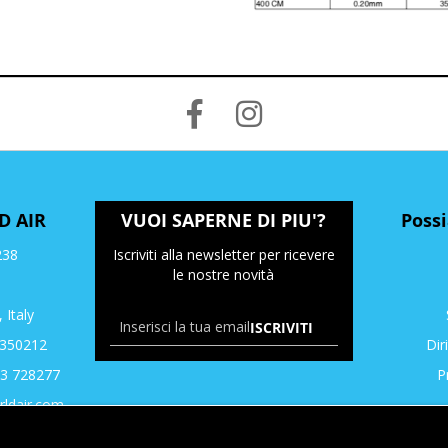
D AIR
VUOI SAPERNE DI PIU'?
Poss
238
Iscriviti alla newsletter per ricevere
le nostre novità
, Italy
ISCRIVITI
3350212
Dir
43 728277
P
ldair.com