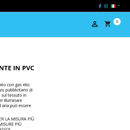
NTE IN PVC
ito con gas elio.
o pubblicitario (è
sul tessuto in
r illuminare
d aria può essere
ER LA MISURA PIÙ
MISURE PIÙ
ASSO!