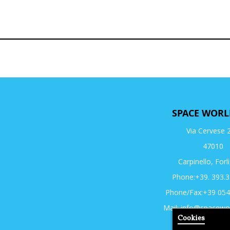
SPACE WORL
Via Cervese 
47010
Carpinello, Forlì
Phone:+39. 393.
Phone/Fax:+39 05
Mail:
info@spacewor
Cookies