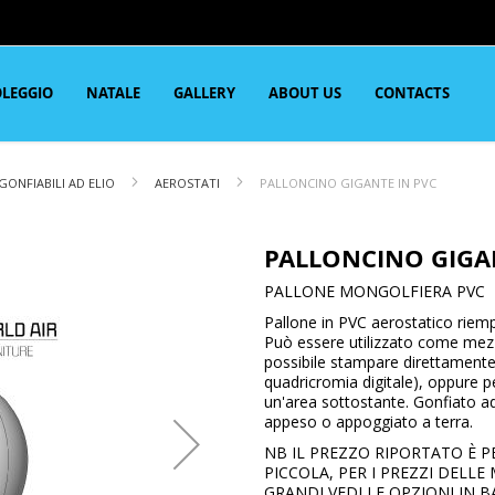
LEGGIO
NATALE
GALLERY
ABOUT US
CONTACTS
GONFIABILI AD ELIO
AEROSTATI
PALLONCINO GIGANTE IN PVC
PALLONCINO GIGA
PALLONE MONGOLFIERA PVC
Pallone in PVC aerostatico riemp
Può essere utilizzato come mezz
possibile stampare direttamente 
quadricromia digitale), oppure pe
un'area sottostante. Gonfiato a
appeso o appoggiato a terra.
NB IL PREZZO RIPORTATO È P
PICCOLA, PER I PREZZI DELLE 
GRANDI VEDI LE OPZIONI IN B