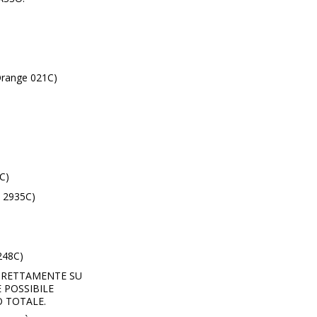
range 021C)
C)
 2935C)
248C)
DIRETTAMENTE SU
 POSSIBILE
O TOTALE.