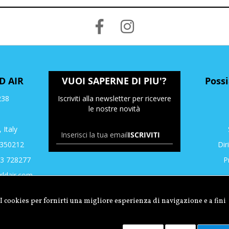
D AIR
VUOI SAPERNE DI PIU'?
Poss
238
Iscriviti alla newsletter per ricevere
le nostre novità
, Italy
ISCRIVITI
3350212
Dir
43 728277
P
ldair.com
I cookies per fornirti una migliore esperienza di navigazione e a fini
21290400 | C.F DLTDNL77T31D704G