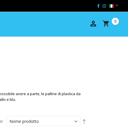
ossibile avere a parte, le palline di plastica da
allo e blu.
Imposta
er
la