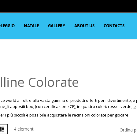
LEGGIO
NATALE
GALLERY
ABOUT US
CONTACTS
lline Colorate
e world air oltre alla vasta gamma di prodotti offerti per i divertimento, è p
 negli appositi box, (con certificazione CE), in quattro colori: rosso, verde, gi
per i più piccoli è possibile acquistare le recinzioni colorate per giocare.
ostra
glia
Lista
4
elementi
Ordina p
ome