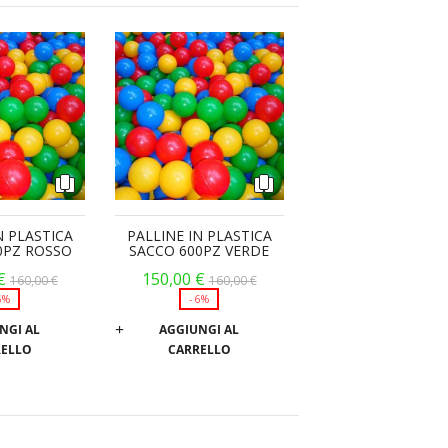
direzione
decrescente
N PLASTICA
PALLINE IN PLASTICA
0PZ ROSSO
SACCO 600PZ VERDE
€
150,00 €
160,00 €
160,00 €
6%
6%
NGI AL
AGGIUNGI AL
RELLO
CARRELLO