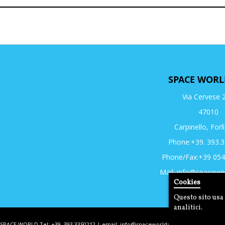
SPACE WORL
Via Cervese 
47010
Carpinello, Forlì
Phone:+39. 393.
Phone/Fax:+39 05
Mail:
info@spacewor
Cookies
Questo sito usa 
analitici.
SPACE WORLD Tel: +39. 393.3350212 | email:
info@spaceworldair.com
| P. IVA 032