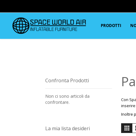
PRODOTTI
NO
Pa
Confronta Prodotti
Non ci sono articoli da
Con Spac
confrontare.
inserire
Inoltre 
M
Gri
La mia lista desideri
c