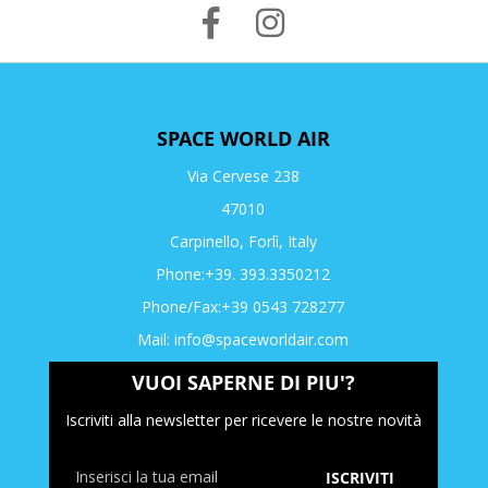
SPACE WORLD AIR
Via Cervese 238
47010
Carpinello, Forlì, Italy
Phone:+39. 393.3350212
Phone/Fax:+39 0543 728277
Mail:
info@spaceworldair.com
VUOI SAPERNE DI PIU'?
Iscriviti alla newsletter per ricevere le nostre novità
ISCRIVITI