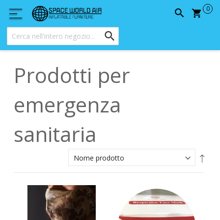
Carrel
Prodotti per
emergenza
sanitaria
Impo
la
direz
decr