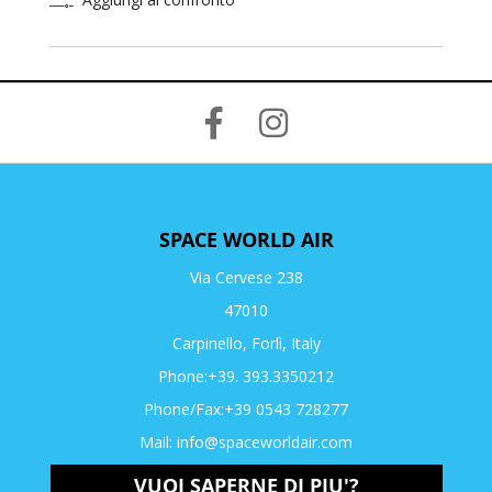
SPACE WORLD AIR
Via Cervese 238
47010
Carpinello, Forlì, Italy
Phone:+39. 393.3350212
Phone/Fax:+39 0543 728277
Mail:
info@spaceworldair.com
VUOI SAPERNE DI PIU'?