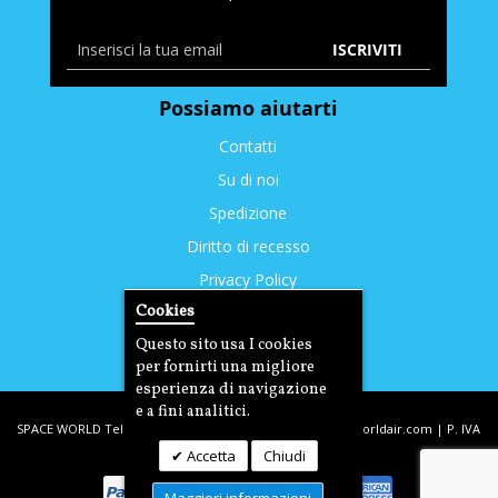
ISCRIVITI
Possiamo aiutarti
Contatti
Su di noi
Spedizione
Diritto di recesso
Privacy Policy
Cookies
Cookies
Questo sito usa I cookies
per fornirti una migliore
esperienza di navigazione
e a fini analitici.
SPACE WORLD Tel: +39. 393.3350212 | email:
info@spaceworldair.com
| P. IVA
Accetta
Chiudi
03221290400 | C.F DLTDNL77T31D704G