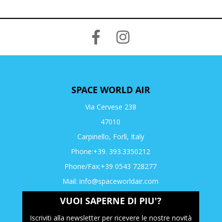
SPACE WORLD AIR
Via Cervese 238
47010
Carpinello, Forlì, Italy
Phone:+39. 393.3350212
Phone/Fax:+39 0543 728277
Mail:
info@spaceworldair.com
VUOI SAPERNE DI PIU'?
Iscriviti alla newsletter per ricevere le nostre novità