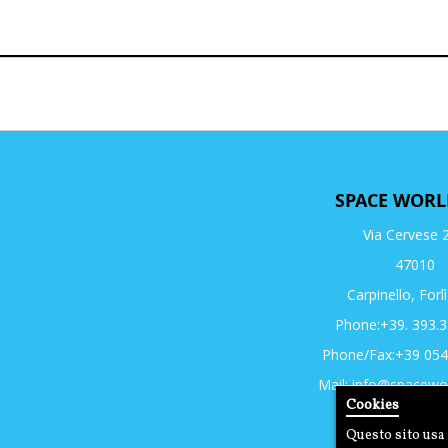
SPACE WORL
Via Cervese 
47010
Carpinello, Forlì
Phone:+39. 393.
Phone/Fax:+39 05
Mail:
info@spacewor
Cookies
Questo sito usa 