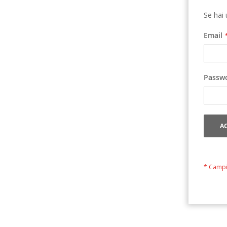
Se hai 
Email
Passw
A