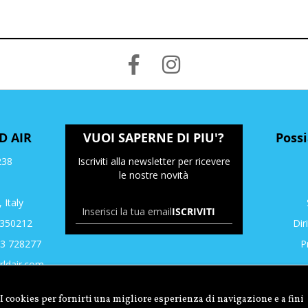
D AIR
VUOI SAPERNE DI PIU'?
Poss
238
Iscriviti alla newsletter per ricevere
le nostre novità
, Italy
ISCRIVITI
3350212
Dir
43 728277
P
ldair.com
I cookies per fornirti una migliore esperienza di navigazione e a fini