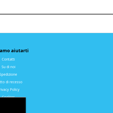
iamo aiutarti
Contatti
Su di noi
Spedizione
itto di recesso
rivacy Policy
Cookies