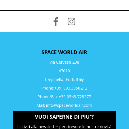
SPACE WORLD AIR
Via Cervese 238
47010
Carpinello, Forlì, Italy
Phone:+39. 393.3350212
Phone/Fax:+39 0543 728277
Mail:
info@spaceworldair.com
VUOI SAPERNE DI PIU'?
Iscriviti alla newsletter per ricevere le nostre novità