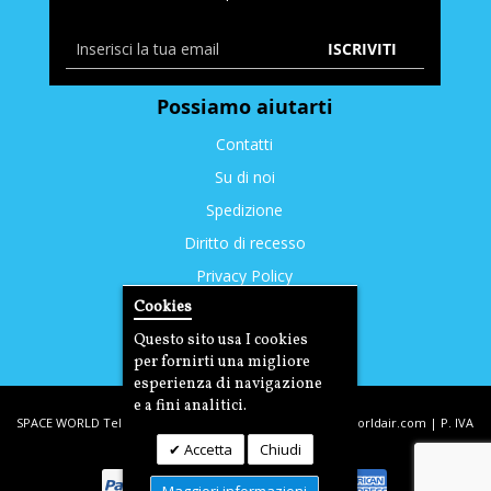
ISCRIVITI
Possiamo aiutarti
Contatti
Su di noi
Spedizione
Diritto di recesso
Privacy Policy
Cookies
Cookies
Questo sito usa I cookies
per fornirti una migliore
esperienza di navigazione
e a fini analitici.
SPACE WORLD Tel: +39. 393.3350212 | email:
info@spaceworldair.com
| P. IVA
Accetta
Chiudi
03221290400 | C.F DLTDNL77T31D704G