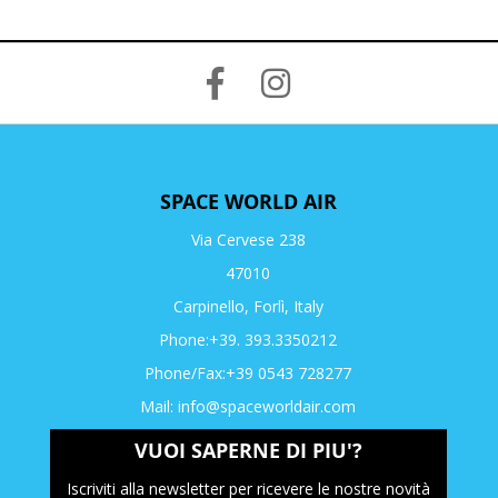
SPACE WORLD AIR
Via Cervese 238
47010
Carpinello, Forlì, Italy
Phone:+39. 393.3350212
Phone/Fax:+39 0543 728277
Mail:
info@spaceworldair.com
VUOI SAPERNE DI PIU'?
Iscriviti alla newsletter per ricevere le nostre novità