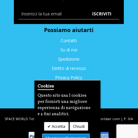
ISCRIVITI
Possiamo aiutarti
Contatti
Su di noi
Spedizione
Diritto di recesso
Privacy Policy
Cookies
Cookies
Questo sito usa I cookies
per fornirti una migliore
esperienza di navigazione
e a fini analitici.
SPACE WORLD Tel: +39. 393.3350212 | email:
info@spaceworldair.com
| P. IVA
Accetta
Chiudi
03221290400 | C.F DLTDNL77T31D704G